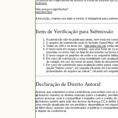
Já possui um Login/Senha de acesso à Portal de Eventos da U
ACESSO
Não possui Login/Senha?
INSCRIÇÕES
A inscrição, criando seu login e senha, é obrigatória para sub
Itens de Verificação para Submissão
A submissão não foi publicada ainda, nem está em cons
O arquivo de submissão está no formato OpenOffice, M
Todas as URLs no texto (ex.:
http://pkp.sfu.ca
) estão at
O texto está em espaço simples; usa uma fonte de 12-p
inseridas no texto, não no final do documento na forma 
O texto segue os padrões de estilo e os requisitos bibli
Em caso de submissão a uma modalidade com avaliação 
de rodapé, em vez do nome do autor, título do document
Em caso de submissão para avaliação pelos pares cega
opção "Salvar como"; em seguida clicando em Ferrame
propriedades do arquivo ao salvar"; clicando em seguid
Declaração de Direito Autoral
Autores que submetem a esta conferência concordam com os s
a)
Autores mantém os direitos autorais sobre o trabalho, permit
outros acessar, usar e compartilhar o trabalho com o crédito de 
b)
Autores podem abrir mão dos termos da licença CC e definir co
uma versão atualizada em um periódico, disponibilizar em repositór
c)
Além disso, autores são incentivados a publicar e compartilha
e depois da conferência.