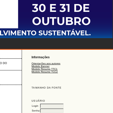
Informações
ÃO DO
Orientações aos autores
Modelo Banner
Modelo Resumo TTC1
Modelo Resumo TCC2
TAMANHO DA FONTE
USUÁRIO
Login
Senha