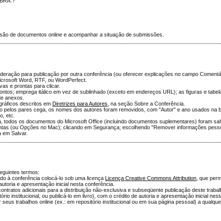
LBRA.?
missão de documentos online e acompanhar a situação de submissões.
ideração para publicação por outra conferência (ou oferecer explicações no campo Comentár
icrosoft Word, RTF, ou WordPerfect.
ivas e prontas para clicar.
ontos; emprega itálico em vez de sublinhado (exceto em endereços URL); as figuras e tabel
de anexos.
ográficos descritos em
Diretrizes para Autores
, na seção Sobre a Conferência.
pelos pares cega, os nomes dos autores foram removidos, com "Autor" e ano usados na bib
o, etc.
, todos os documentos do Microsoft Office (incluindo documentos suplementares) foram sa
ntas (ou Opções no Mac); clicando em Segurança; escolhendo "Remover informações pess
a em Salvar.
eguintes termos:
indo à conferência colocá-lo sob uma licença
Licença Creative Commons Attribution
, que perm
autoria e apresentação inicial nesta conferência.
ntratos adicionais para a distribuição não-exclusiva e subseqüente publicação deste trabalh
io institucional, ou publicá-lo em livro), com o crédito de autoria e apresentação inicial nes
r seus trabalhos online (ex.: em repositório institucional ou em sua página pessoal) a qualq