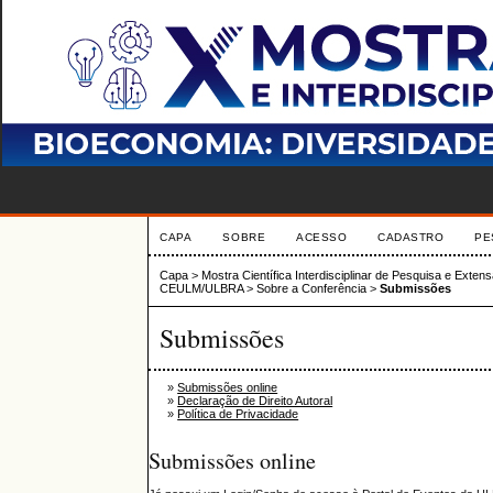
CAPA
SOBRE
ACESSO
CADASTRO
PE
Capa
>
Mostra Científica Interdisciplinar de Pesquisa e Exte
CEULM/ULBRA
>
Sobre a Conferência
>
Submissões
Submissões
»
Submissões online
»
Declaração de Direito Autoral
»
Política de Privacidade
Submissões online