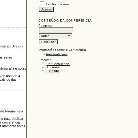
Lembrar de mim
CONTEÚDO DA CONFERÊNCIA
Pesquisa
ios ao Diretor).
Informações sobre a Conferência
»
Apresentações
as estão
Procurar
Por Conferência
Por Autor
liografia e notas
Por título
lvos usando a
oais do das
ite livremente a
o (ex.: publicar
ta conferência.
uer momento antes