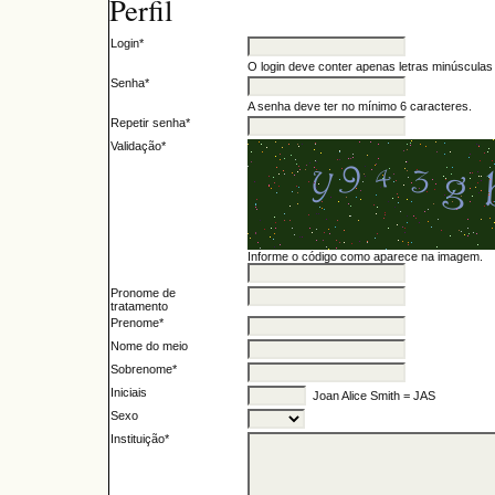
Perfil
Login*
O login deve conter apenas letras minúsculas (
Senha*
A senha deve ter no mínimo 6 caracteres.
Repetir senha*
Validação*
Informe o código como aparece na imagem.
Pronome de
tratamento
Prenome*
Nome do meio
Sobrenome*
Iniciais
Joan Alice Smith = JAS
Sexo
Instituição*