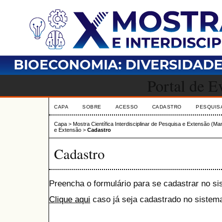
Portal de 
CAPA
SOBRE
ACESSO
CADASTRO
PESQUIS
Capa
>
Mostra Científica Interdisciplinar de Pesquisa e Extensão (M
e Extensão
>
Cadastro
Cadastro
Preencha o formulário para se cadastrar no si
Clique aqui
caso já seja cadastrado no sistema