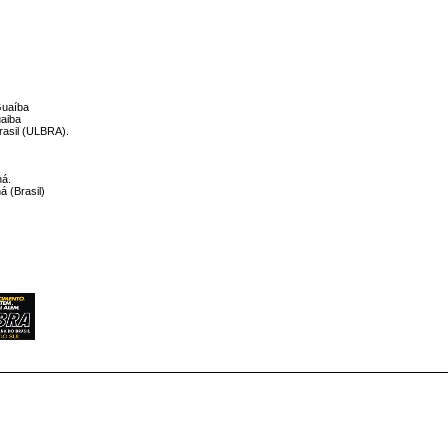
Guaíba
uaiba
rasil (ULBRA).
ná.
á (Brasil)