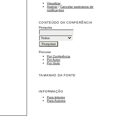
Visualizar
Assinar
/
Cancelar assinatura de
notificações
CONTEÚDO DA CONFERÊNCIA
Pesquisa
Procurar
Por Conferência
Por Autor
Por título
TAMANHO DA FONTE
INFORMAÇÃO
Para leitores
Para Autores