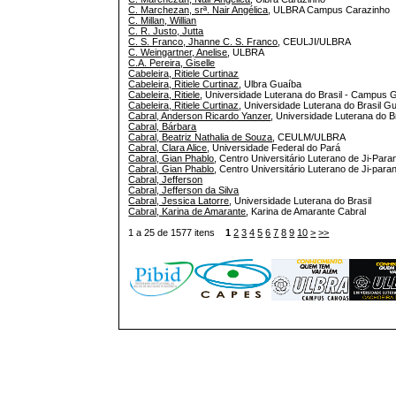
C. Marchezan, srª. Nair Angélica
, ULBRA Campus Carazinho
C. Millan, Willian
C. R. Justo, Jutta
C. S. Franco, Jhanne C. S. Franco
, CEULJI/ULBRA
C. Weingartner, Anelise
, ULBRA
C.A. Pereira, Giselle
Cabeleira, Ritiele Curtinaz
Cabeleira, Ritiele Curtinaz
, Ulbra Guaíba
Cabeleira, Ritiele
, Universidade Luterana do Brasil - Campus 
Cabeleira, Ritiele Curtinaz
, Universidade Luterana do Brasil G
Cabral, Anderson Ricardo Yanzer
, Universidade Luterana do B
Cabral, Bárbara
Cabral, Beatriz Nathalia de Souza
, CEULM/ULBRA
Cabral, Clara Alice
, Universidade Federal do Pará
Cabral, Gian Phablo
, Centro Universitário Luterano de Ji-Para
Cabral, Gian Phablo
, Centro Universitário Luterano de Ji-paran
Cabral, Jefferson
Cabral, Jefferson da Silva
Cabral, Jessica Latorre
, Universidade Luterana do Brasil
Cabral, Karina de Amarante
, Karina de Amarante Cabral
1 a 25 de 1577 itens
1
2
3
4
5
6
7
8
9
10
>
>>