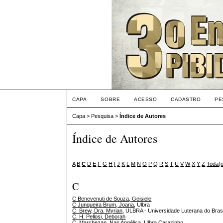
CAPA
SOBRE
ACESSO
CADASTRO
PE
Capa
>
Pesquisa
>
Índice de Autores
Índice de Autores
A
B
C
D
E
F
G
H
I
J
K
L
M
N
O
P
Q
R
S
T
U
V
W
X
Y
Z
Toda(
C
C Benevenuti de Souza, Geisiele
C Junqueira Brum, Joana
, Ulbra
C. Brew, Dra. Myrian
, ULBRA - Universidade Luterana do Brasi
C. H. Pellosi, Deborah
C. Marchezan, Nair Angélica
, Ulbra Carazinho