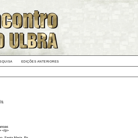
SQUISA
EDIÇÕES ANTERIORES
o)s
Canoas
> </p>
no, Santa Maria, Rs.