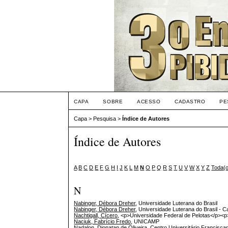
CAPA
SOBRE
ACESSO
CADASTRO
PE
Capa
>
Pesquisa
>
Índice de Autores
Índice de Autores
A
B
C
D
E
F
G
H
I
J
K
L
M
N
O
P
Q
R
S
T
U
V
W
X
Y
Z
Toda(
N
Nabinger, Débora Dreher
, Universidade Luterana do Brasil
Nabinger, Débora Dreher
, Universidade Luterana do Brasil - 
Nachtigall, Cícero
, <p>Universidade Federal de Pelotas</p><p
Naciuk, Fabrício Fredo
, UNICAMP
Nadalon, Dionatan de Oliveira
, Centro Universitário Francisca