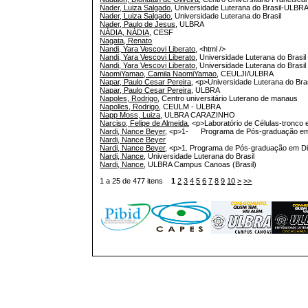
Nader, Luiza Salgado
, Universidade Luterana do Brasil-ULBR
Nader, Luiza Salgado
, Universidade Luterana do Brasil
Nader, Paulo de Jesus
, ULBRA
NÁDIA, NÁDIA
, CESF
Nagata, Renato
Nandi, Yara Vescovi Liberato
, <html />
Nandi, Yara Vescovi Liberato
, Universidade Luterana do Brasil 
Nandi, Yara Vescovi Liberato
, Universidade Luterana do Brasi
NaomiYamao, Camila NaomiYamao
, CEULJI/ULBRA
Napar, Paulo Cesar Pereira
, <p>Universidade Luterana do Bra
Napar, Paulo Cesar Pereira
, ULBRA
Napoles, Rodrigo
, Centro universitário Luterano de manaus
Napolles, Rodrigo
, CEULM - ULBRA
Napp Moss, Luiza
, ULBRA CARAZINHO
Narciso, Felipe de Almeida
, <p>Laboratório de Células-tronc
Nardi, Nance Beyer
, <p>1- Programa de Pós-graduação em 
Nardi, Nance Beyer
Nardi, Nance Beyer
, <p>1. Programa de Pós-graduação em D
Nardi, Nance
, Universidade Luterana do Brasil
Nardi, Nance
, ULBRA Campus Canoas (Brasil)
1 a 25 de 477 itens
1
2
3
4
5
6
7
8
9
10
>
>>