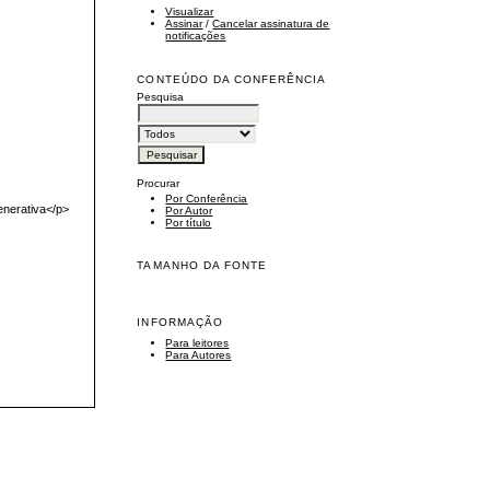
Visualizar
Assinar
/
Cancelar assinatura de
notificações
CONTEÚDO DA CONFERÊNCIA
Pesquisa
Procurar
Por Conferência
nerativa</p>
Por Autor
Por título
TAMANHO DA FONTE
INFORMAÇÃO
Para leitores
Para Autores