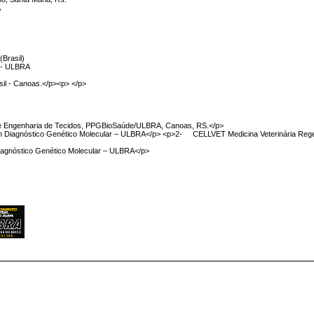
A
(Brasil)
l - ULBRA
sil - Canoas.</p><p> </p>
o e Engenharia de Tecidos, PPGBioSaúde/ULBRA, Canoas, RS.</p>
Diagnóstico Genético Molecular – ULBRA</p> <p>2- CELLVET Medicina Veterinária Rege
iagnóstico Genético Molecular – ULBRA</p>