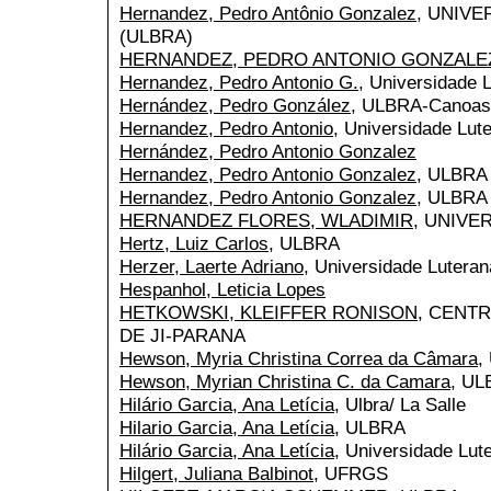
Hernandez, Pedro Antônio Gonzalez
, UNIVE
(ULBRA)
HERNANDEZ, PEDRO ANTONIO GONZALE
Hernandez, Pedro Antonio G.
, Universidade L
Hernández, Pedro González
, ULBRA-Canoas
Hernandez, Pedro Antonio
, Universidade Lut
Hernández, Pedro Antonio Gonzalez
Hernandez, Pedro Antonio Gonzalez
, ULBRA
Hernandez, Pedro Antonio Gonzalez
, ULBRA 
HERNANDEZ FLORES, WLADIMIR
, UNIVE
Hertz, Luiz Carlos
, ULBRA
Herzer, Laerte Adriano
, Universidade Lutera
Hespanhol, Leticia Lopes
HETKOWSKI, KLEIFFER RONISON
, CENT
DE JI-PARANA
Hewson, Myria Christina Correa da Câmara
,
Hewson, Myrian Christina C. da Camara
, U
Hilário Garcia, Ana Letícia
, Ulbra/ La Salle
Hilario Garcia, Ana Letícia
, ULBRA
Hilário Garcia, Ana Letícia
, Universidade Lut
Hilgert, Juliana Balbinot
, UFRGS