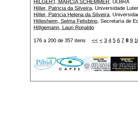
HILGERT, MARCIA SCHEMMER
, ULBRA
Hiller, Patricia da Silveira
, Universidade Lute
Hiller, Patricia Helena da Silveira
, Universida
Hillesheim, Selma Felisbino
, Secretaria de 
Hillgemann, Lauri Ronaldo
176 a 200 de 357 itens
<<
<
3
4
5
6
7
8
9
1