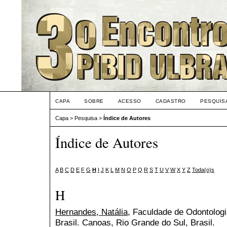
CAPA
SOBRE
ACESSO
CADASTRO
PESQUIS
Capa
>
Pesquisa
>
Índice de Autores
Índice de Autores
A
B
C
D
E
F
G
H
I
J
K
L
M
N
O
P
Q
R
S
T
U
V
W
X
Y
Z
Toda(o)s
H
Hernandes, Natália
, Faculdade de Odontologi
Brasil. Canoas, Rio Grande do Sul, Brasil.