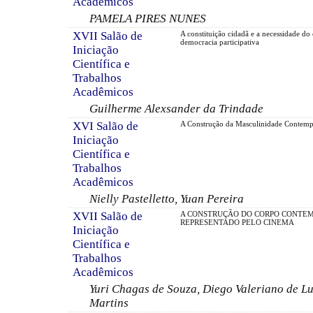
Acadêmicos
PAMELA PIRES NUNES
XVII Salão de
A constituição cidadã e a necessidade do 
democracia participativa
Iniciação
Científica e
Trabalhos
Acadêmicos
Guilherme Alexsander da Trindade
XVI Salão de
A Construção da Masculinidade Contem
Iniciação
Científica e
Trabalhos
Acadêmicos
Nielly Pastelletto, Yuan Pereira
XVII Salão de
A CONSTRUÇÃO DO CORPO CONTE
REPRESENTADO PELO CINEMA
Iniciação
Científica e
Trabalhos
Acadêmicos
Yuri Chagas de Souza, Diego Valeriano de Lu
Martins