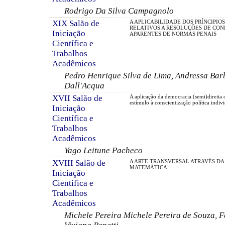
Rodrigo Da Silva Campagnolo
XIX Salão de
A APLICABILIDADE DOS PRÍNCIPIOS
RELATIVOS A RESOLUÇÕES DE CON
Iniciação
APARENTES DE NORMAS PENAIS
Científica e
Trabalhos
Acadêmicos
Pedro Henrique Silva de Lima, Andressa Bar
Dall'Acqua
XVII Salão de
A aplicação da democracia (semi)direita
estímulo à conscientização política indiv
Iniciação
Científica e
Trabalhos
Acadêmicos
Yago Leitune Pacheco
XVIII Salão de
A ARTE TRANSVERSAL ATRAVÉS DA
MATEMÁTICA
Iniciação
Científica e
Trabalhos
Acadêmicos
Michele Pereira Michele Pereira de Souza,