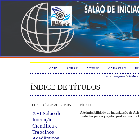
CAPA
SOBRE
ACESSO
CADASTRO
PE
Capa
>
Pesquisa
>
Índice 
ÍNDICE DE TÍTULOS
CONFERÊNCIA AGENDADA
TÍTULO
XVI Salão de
A Admissibilidade da indenização de Aci
Trabalho para o jogador profissional de 
Iniciação
Científica e
Trabalhos
Acadêmicos