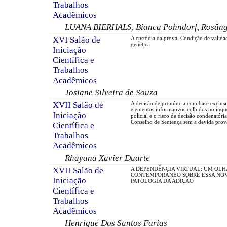
Trabalhos
Acadêmicos
LUANA BIERHALS, Bianca Pohndorf, Rosâng
XVI Salão de
A custódia da prova: Condição de valida
genética
Iniciação
Científica e
Trabalhos
Acadêmicos
Josiane Silveira de Souza
XVII Salão de
A decisão de pronúncia com base exclus
elementos informativos colhidos no inqu
Iniciação
policial e o risco de decisão condenatóri
Conselho de Sentença sem a devida prov
Científica e
Trabalhos
Acadêmicos
Rhayana Xavier Duarte
XVII Salão de
A DEPENDÊNCIA VIRTUAL: UM OLH
CONTEMPORÂNEO SOBRE ESSA NO
Iniciação
PATOLOGIA DA ADIÇÃO
Científica e
Trabalhos
Acadêmicos
Henrique Dos Santos Farias