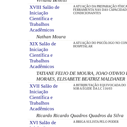
Viviana Benetti
XVIII Salão de
A ATUAÇÃO DA PREPARAÇÃO FÍSIC
FERRAMENTA NAS DAS CAPACIDAD
Iniciação
CONDICIONANTES
Científica e
Trabalhos
Acadêmicos
Nathan Moura
XIX Salão de
A ATUAÇÃO DO PSICÓLOGO NO CO
HOSPITALAR
Iniciação
Científica e
Trabalhos
Acadêmicos
TATIANE FEIJO DE MOURA, JOAO OTAVIO 
MORAES, ELISABETE BEATRIZ MALDANER
XVII Salão de
A BITRIBUTAÇÃO EQUIVOCADA DO 
SOB A ÉGIDE DA LC 116/03
Iniciação
Científica e
Trabalhos
Acadêmicos
Ricardo Ricardo Quadros Quadros da Silva
XVI Salão de
A BRIGA SULISTA PELO PODER