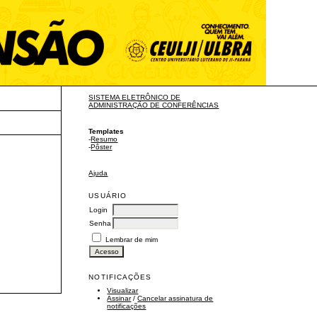
SISTEMA ELETRÔNICO DE
ADMINISTRAÇÃO DE CONFERÊNCIAS
Templates
-
Resumo
-
Pôster
Ajuda
USUÁRIO
Login
Senha
Lembrar de mim
NOTIFICAÇÕES
Visualizar
Assinar
/
Cancelar assinatura de
notificações