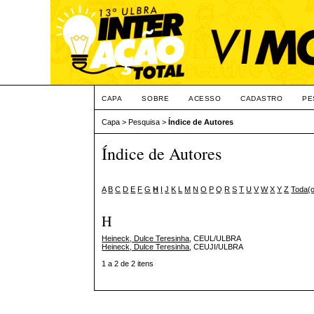
CAPA
SOBRE
ACESSO
CADASTRO
PE
Capa
>
Pesquisa
>
Índice de Autores
Índice de Autores
A
B
C
D
E
F
G
H
I
J
K
L
M
N
O
P
Q
R
S
T
U
V
W
X
Y
Z
Toda(
H
Heineck, Dulce Teresinha
, CEUL/ULBRA
Heineck, Dulce Teresinha
, CEUJI/ULBRA
1 a 2 de 2 itens