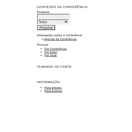
CONTEÚDO DA CONFERÊNCIA
Pesquisa
Informações sobre a Conferência
»
Agenda da Conferência
Procurar
Por Conferência
Por Autor
Por título
TAMANHO DA FONTE
INFORMAÇÃO
Para leitores
Para Autores