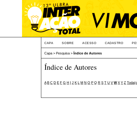
CAPA
SOBRE
ACESSO
CADASTRO
PE
Capa
>
Pesquisa
>
Índice de Autores
Índice de Autores
A
B
C
D
E
F
G
H
I
J
K
L
M
N
O
P
Q
R
S
T
U
V
W
X
Y
Z
Toda(