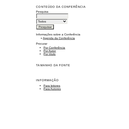
CONTEÚDO DA CONFERÊNCIA
Pesquisa
Informações sobre a Conferência
»
Agenda da Conferência
Procurar
Por Conferência
Por Autor
Por título
TAMANHO DA FONTE
INFORMAÇÃO
Para leitores
Para Autores