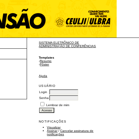
SISTEMA ELETRÔNICO DE
ADMINISTRAÇÃO DE CONFERÊNCIAS
Templates
-
Resumo
-
Pôster
Ajuda
USUÁRIO
Login
Senha
Lembrar de mim
NOTIFICAÇÕES
Visualizar
Assinar
/
Cancelar assinatura de
notificações