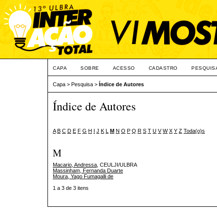
CAPA
SOBRE
ACESSO
CADASTRO
PESQUIS
Capa
>
Pesquisa
>
Índice de Autores
Índice de Autores
A
B
C
D
E
F
G
H
I
J
K
L
M
N
O
P
Q
R
S
T
U
V
W
X
Y
Z
Toda(o)s
M
Macario, Andressa
, CEULJI/ULBRA
Massinham, Fernanda Duarte
Moura, Yago Fumagalli de
1 a 3 de 3 itens