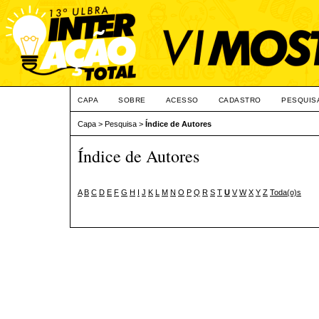
CAPA
SOBRE
ACESSO
CADASTRO
PESQUIS
Capa
>
Pesquisa
>
Índice de Autores
Índice de Autores
A
B
C
D
E
F
G
H
I
J
K
L
M
N
O
P
Q
R
S
T
U
V
W
X
Y
Z
Toda(o)s