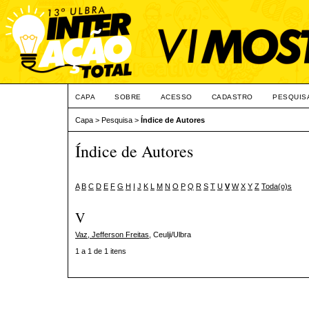
CAPA
SOBRE
ACESSO
CADASTRO
PESQUIS
Capa
>
Pesquisa
>
Índice de Autores
Índice de Autores
A
B
C
D
E
F
G
H
I
J
K
L
M
N
O
P
Q
R
S
T
U
V
W
X
Y
Z
Toda(o)s
V
Vaz, Jefferson Freitas
, Ceulji/Ulbra
1 a 1 de 1 itens