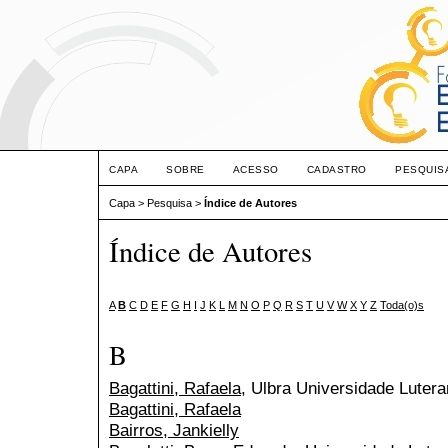
CAPA
SOBRE
ACESSO
CADASTRO
PESQUIS
Capa
>
Pesquisa
>
Índice de Autores
Índice de Autores
A
B
C
D
E
F
G
H
I
J
K
L
M
N
O
P
Q
R
S
T
U
V
W
X
Y
Z
Toda(o)s
B
Bagattini, Rafaela
, Ulbra Universidade Lutera
Bagattini, Rafaela
Bairros, Jankielly