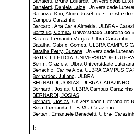
Banaletti, Bruna Eduarda
, Universidade Lute
Banaletti, Daniela Laize
, Universidade Luter
Barboza, Kim
, Aluno do sétimo semestre do
Campus Carazinho
Barcarol, Ana Carla Almeida
, ULBRA - Caraz
Bartzike, Camila
, Universidade Luterana do 
Bastos, Fernando Vargas
, Ulbra Carazinho
Batalha, Gabriel Gomes
, ULBRA CAMPUS 
Batalha Petry, Suzana
, Universidade Lutenan
BATISTI, LETICIA
, UNIVERSIDADE LUTER
Behm, Graziela
, Ulbra Universidade Luterana
Benachio, Carine Alba
, ULBRA CAMPUS CA
Bernardes, Juliano
, ULBRA
BERNARDI, JOSIAS
, ULBRA CARAZINHO
Bernardi, Josias
, ULBRA Campus Carazinho
BERNARDI, JOSIAS
Bernardi, Josias
, Universidade Luterana do 
Beró, Fernanda
, ULBRA - Carazinho
Bertani, Emanuele Benedetti
, Ulbra- Carazin
b