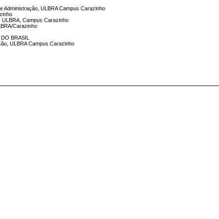
 de Administração, ULBRA Campus Carazinho
azinho
l - ULBRA, Campus Carazinho
ULBRA/Carazinho
 DO BRASIL
ração, ULBRA Campus Carazinho