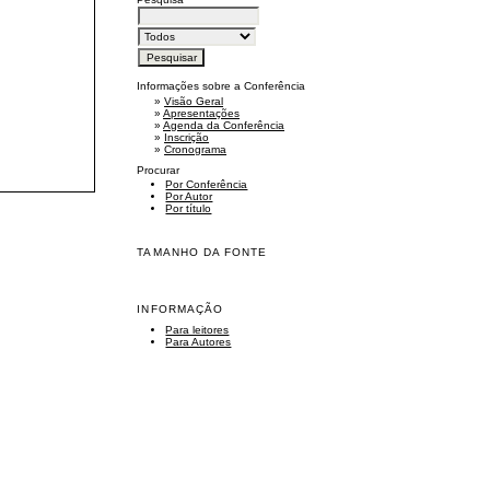
Informações sobre a Conferência
»
Visão Geral
»
Apresentações
»
Agenda da Conferência
»
Inscrição
»
Cronograma
Procurar
Por Conferência
Por Autor
Por título
TAMANHO DA FONTE
INFORMAÇÃO
Para leitores
Para Autores