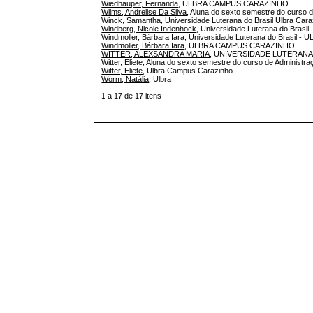
Wiedhauper, Fernanda
, ULBRA CAMPUS CARAZINHO
Wilms, Andrelise Da Silva
, Aluna do sexto semestre do curso
Winck, Samantha
, Universidade Luterana do Brasil Ulbra Car
Windberg, Nicole Indenhock
, Universidade Luterana do Brasi
Windmoller, Bárbara Iara
, Universidade Luterana do Brasil - 
Windmoller, Bárbara Iara
, ULBRA CAMPUS CARAZINHO
WITTER, ALEXSANDRA MARIA
, UNIVERSIDADE LUTERANA
Witter, Eliete
, Aluna do sexto semestre do curso de Administ
Witter, Eliete
, Ulbra Campus Carazinho
Worm, Natália
, Ulbra
1 a 17 de 17 itens