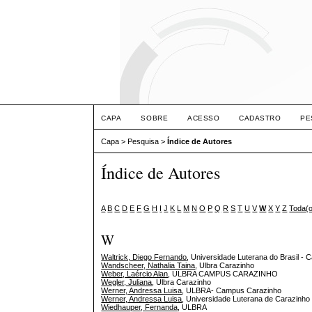
CAPA
SOBRE
ACESSO
CADASTRO
PE
Capa
>
Pesquisa
>
Índice de Autores
Índice de Autores
A
B
C
D
E
F
G
H
I
J
K
L
M
N
O
P
Q
R
S
T
U
V
W
X
Y
Z
Toda(
W
Waltrick, Diego Fernando
, Universidade Luterana do Brasil - 
Wandscheer, Nathalia Taina
, Ulbra Carazinho
Weber, Laércio Alan
, ULBRA CAMPUS CARAZINHO
Wegler, Juliana
, Ulbra Carazinho
Werner, Andressa Luisa
, ULBRA- Campus Carazinho
Werner, Andressa Luisa
, Universidade Luterana de Carazinho 
Wiedhauper, Fernanda
, ULBRA