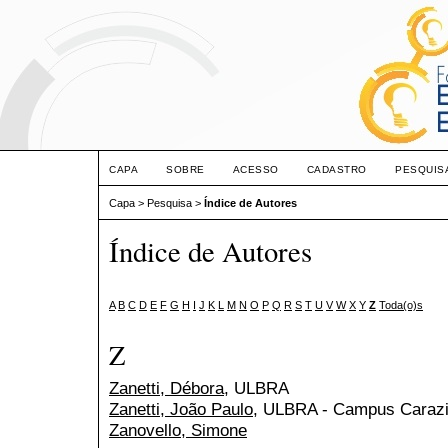
CAPA
SOBRE
ACESSO
CADASTRO
PESQUIS
Capa
>
Pesquisa
>
Índice de Autores
Índice de Autores
A
B
C
D
E
F
G
H
I
J
K
L
M
N
O
P
Q
R
S
T
U
V
W
X
Y
Z
Toda(o)s
Z
Zanetti, Débora
, ULBRA
Zanetti, João Paulo
, ULBRA - Campus Caraz
Zanovello, Simone