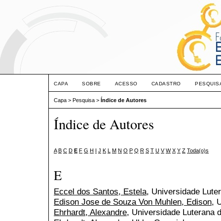
CAPA
SOBRE
ACESSO
CADASTRO
PESQUIS
Capa
>
Pesquisa
>
Índice de Autores
Índice de Autores
A
B
C
D
E
F
G
H
I
J
K
L
M
N
O
P
Q
R
S
T
U
V
W
X
Y
Z
Toda(o)s
E
Eccel dos Santos, Estela
, Universidade Lute
Edison Jose de Souza Von Muhlen, Edison
, 
Ehrhardt, Alexandre
, Universidade Luterana 