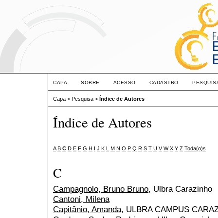
CAPA
SOBRE
ACESSO
CADASTRO
PESQUIS
Capa
>
Pesquisa
>
Índice de Autores
Índice de Autores
A
B
C
D
E
F
G
H
I
J
K
L
M
N
O
P
Q
R
S
T
U
V
W
X
Y
Z
Toda(o)s
C
Campagnolo, Bruno Bruno
, Ulbra Carazinho
Cantoni, Milena
Capitânio, Amanda
, ULBRA CAMPUS CARA