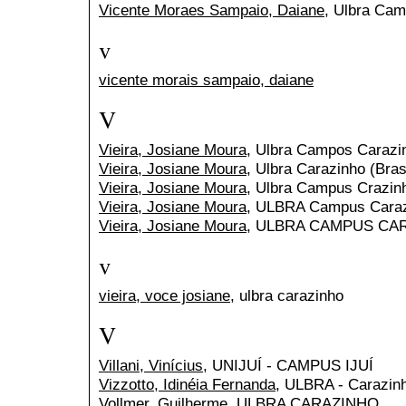
Vicente Moraes Sampaio, Daiane
, Ulbra Ca
v
vicente morais sampaio, daiane
V
Vieira, Josiane Moura
, Ulbra Campos Carazi
Vieira, Josiane Moura
, Ulbra Carazinho (Bras
Vieira, Josiane Moura
, Ulbra Campus Crazin
Vieira, Josiane Moura
, ULBRA Campus Cara
Vieira, Josiane Moura
, ULBRA CAMPUS CAR
v
vieira, voce josiane
, ulbra carazinho
V
Villani, Vinícius
, UNIJUÍ - CAMPUS IJUÍ
Vizzotto, Idinéia Fernanda
, ULBRA - Carazin
Vollmer, Guilherme
, ULBRA CARAZINHO