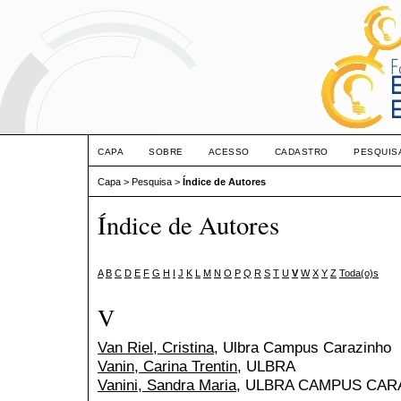
CAPA
SOBRE
ACESSO
CADASTRO
PESQUIS
Capa
>
Pesquisa
>
Índice de Autores
Índice de Autores
A
B
C
D
E
F
G
H
I
J
K
L
M
N
O
P
Q
R
S
T
U
V
W
X
Y
Z
Toda(o)s
V
Van Riel, Cristina
, Ulbra Campus Carazinho
Vanin, Carina Trentin
, ULBRA
Vanini, Sandra Maria
, ULBRA CAMPUS CAR