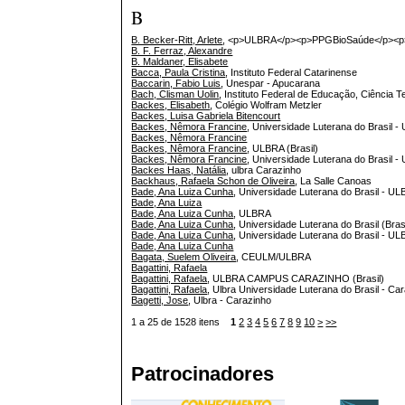
B
B. Becker-Ritt, Arlete
, <p>ULBRA</p><p>PPGBioSaúde</p><
B. F. Ferraz, Alexandre
B. Maldaner, Elisabete
Bacca, Paula Cristina
, Instituto Federal Catarinense
Baccarin, Fabio Luis
, Unespar - Apucarana
Bach, Clisman Uolin
, Instituto Federal de Educação, Ciência
Backes, Elisabeth
, Colégio Wolfram Metzler
Backes, Luisa Gabriela Bitencourt
Backes, Nêmora Francine
, Universidade Luterana do Brasil 
Backes, Nêmora Francine
Backes, Nêmora Francine
, ULBRA (Brasil)
Backes, Nêmora Francine
, Universidade Luterana do Brasil 
Backes Haas, Natália
, ulbra Carazinho
Backhaus, Rafaela Schon de Oliveira
, La Salle Canoas
Bade, Ana Luiza Cunha
, Universidade Luterana do Brasil - 
Bade, Ana Luiza
Bade, Ana Luiza Cunha
, ULBRA
Bade, Ana Luiza Cunha
, Universidade Luterana do Brasil (Brasi
Bade, Ana Luiza Cunha
, Universidade Luterana do Brasil - U
Bade, Ana Luiza Cunha
Bagata, Suelem Oliveira
, CEULM/ULBRA
Bagattini, Rafaela
Bagattini, Rafaela
, ULBRA CAMPUS CARAZINHO (Brasil)
Bagattini, Rafaela
, Ulbra Universidade Luterana do Brasil - Ca
Bagetti, Jose
, Ulbra - Carazinho
1 a 25 de 1528 itens
1
2
3
4
5
6
7
8
9
10
>
>>
Patrocinadores