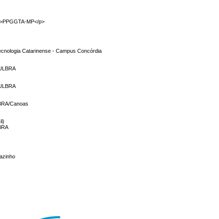
p>PPGGTA-MP</p>
 Tecnologia Catarinense - Campus Concórdia
- ULBRA
- ULBRA
ULBRA/Canoas
l)
LBRA
razinho