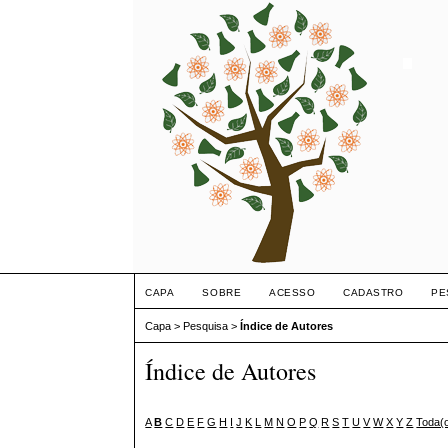
CAPA
SOBRE
ACESSO
CADASTRO
PE
Capa
>
Pesquisa
>
Índice de Autores
Índice de Autores
A
B
C
D
E
F
G
H
I
J
K
L
M
N
O
P
Q
R
S
T
U
V
W
X
Y
Z
Toda(