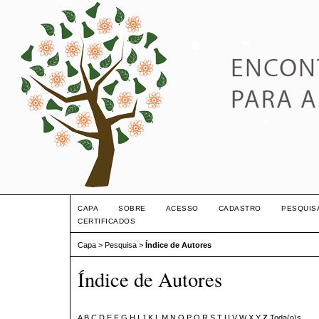
CAPA
SOBRE
ACESSO
CADASTRO
PESQUIS
CERTIFICADOS
Capa
>
Pesquisa
>
Índice de Autores
Índice de Autores
A
B
C
D
E
F
G
H
I
J
K
L
M
N
O
P
Q
R
S
T
U
V
W
X
Y
Z
Toda(o)s