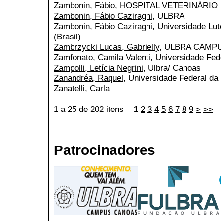
Zambonin, Fábio
, HOSPITAL VETERINÁRIO
Zambonin, Fábio Caziraghi
, ULBRA
Zambonin, Fábio Caziraghi
, Universidade Lu
(Brasil)
Zambrzycki Lucas, Gabrielly
, ULBRA CAMP
Zamfonato, Camila Valenti
, Universidade Fed
Zampolli, Letícia Negrini
, Ulbra/ Canoas
Zanandréa, Raquel
, Universidade Federal da 
Zanatelli, Carla
1 a 25 de 202 itens
1
2
3
4
5
6
7
8
9
>
>>
Patrocinadores