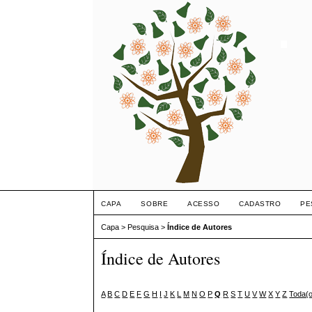
CAPA
SOBRE
ACESSO
CADASTRO
PE
Capa
>
Pesquisa
>
Índice de Autores
Índice de Autores
A
B
C
D
E
F
G
H
I
J
K
L
M
N
O
P
Q
R
S
T
U
V
W
X
Y
Z
Toda(