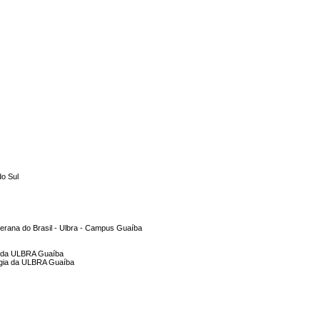
do Sul
terana do Brasil - Ulbra - Campus Guaíba
a da ULBRA Guaíba
ogia da ULBRA Guaíba