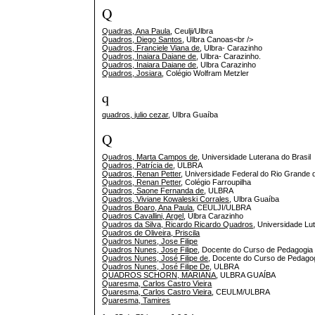
Q
Quadras, Ana Paula
, Ceulji/Ulbra
Quadros, Diego Santos
, Ulbra Canoas<br />
Quadros, Franciele Viana de
, Ulbra- Carazinho
Quadros, Inaiara Daiane de
, Ulbra- Carazinho.
Quadros, Inaiara Daiane de
, Ulbra Carazinho
Quadros, Josiara
, Colégio Wolfram Metzler
q
quadros, julio cezar
, Ulbra Guaíba
Q
Quadros, Marta Campos de
, Universidade Luterana do Brasil
Quadros, Patrícia de
, ULBRA
Quadros, Renan Petter
, Universidade Federal do Rio Grande 
Quadros, Renan Petter
, Colégio Farroupilha
Quadros, Saone Fernanda de
, ULBRA
Quadros, Viviane Kowaleski Corrales
, Ulbra Guaíba
Quadros Boaro, Ana Paula
, CEULJI/ULBRA
Quadros Cavallini, Argel
, Ulbra Carazinho
Quadros da Silva, Ricardo Ricardo Quadros
, Universidade Lu
Quadros de Oliveira, Priscila
Quadros Nunes, Jose Filipe
Quadros Nunes, Jose Filipe
, Docente do Curso de Pedagogi
Quadros Nunes, José Filipe de
, Docente do Curso de Pedag
Quadros Nunes, José Filipe De
, ULBRA
QUADROS SCHORN, MARIANA
, ULBRA GUAÍBA
Quaresma, Carlos Castro Vieira
Quaresma, Carlos Castro Vieira
, CEULM/ULBRA
Quaresma, Tamires