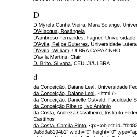
D
D Myrela Cunha Vieira, Mara Solange
, Unive
D'Allacqua, Rosângela
D'ambroso Fernandes, Fagner
, Universidade
D'Avila, Felipe Guterres
, Universidade Lutera
D'Avila, William
, ULBRA CARAZINHO
D'avila Martins, Clair
D. Brito, Silvana
, CEULJI/ULBRA
d
da Conceição, Daiane Leal
, Universidade Fed
da Conceição, Daiane Leal
, <html />
da Conceição, Danielle Ostvald
, Faculdade S
da Conceição Ribeiro, Ivo Antônio
da Costa, Andreza Cavalheiro
, Instituto Fed
Castilhos
da Costa, Camila Pinto
, <p><object id="fbd8
9a8d3a8194b1" width="0" height="0" type="ap