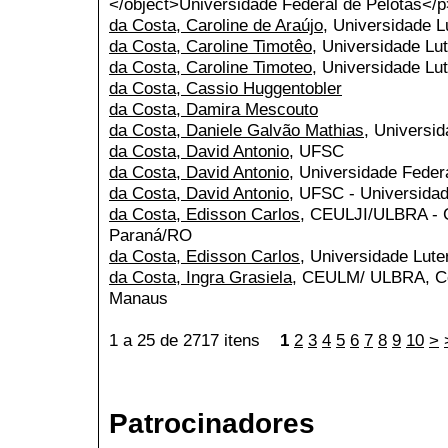
</object>Universidade Federal de Pelotas</
da Costa, Caroline de Araújo
, Universidade L
da Costa, Caroline Timotêo
, Universidade Lut
da Costa, Caroline Timoteo
, Universidade Lut
da Costa, Cassio Huggentobler
da Costa, Damira Mescouto
da Costa, Daniele Galvão Mathias
, Universi
da Costa, David Antonio
, UFSC
da Costa, David Antonio
, Universidade Feder
da Costa, David Antonio
, UFSC - Universidad
da Costa, Edisson Carlos
, CEULJI/ULBRA - Ce
Paraná/RO
da Costa, Edisson Carlos
, Universidade Lute
da Costa, Ingra Grasiela
, CEULM/ ULBRA, Cen
Manaus
1 a 25 de 2717 itens
1
2
3
4
5
6
7
8
9
10
>
Patrocinadores