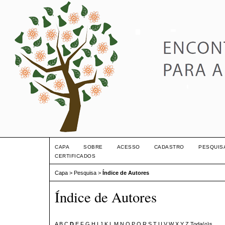
CAPA
SOBRE
ACESSO
CADASTRO
PESQUIS
CERTIFICADOS
Capa
>
Pesquisa
>
Índice de Autores
Índice de Autores
A
B
C
D
E
F
G
H
I
J
K
L
M
N
O
P
Q
R
S
T
U
V
W
X
Y
Z
Toda(o)s