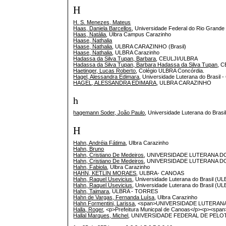
H
H. S. Menezes, Mateus
Haas, Daniela Barcellos
, Universidade Federal do Rio Grande
Haas, Natália
, Ulbra Campus Carazinho
Haase, Nathalia
Haase, Nathalia
, ULBRA CARAZINHO (Brasil)
Haase, Nathalia
, ULBRA Carazinho
Hadassa da Silva Tupan, Barbara
, CEULJI/ULBRA
Hadassa da Silva Tupan, Barbara Hadassa da Silva Tupan
, 
Haetinger, Lucas Roberto
, Colégio ULBRA Concórdia.
Hagel, Alessandra Edimara
, Universidade Luterana do Bras
HAGEL, ALESSANDRA EDIMARA
, ULBRA CARAZINHO
h
hagemann Soder, João Paulo
, Universidade Luterana do Brasi
H
Hahn, Andréia Fátima
, Ulbra Carazinho
Hahn, Bruno
Hahn, Cristiano De Medeiros
, UNIVERSIDADE LUTERANA D
Hahn, Cristiano De Medeiros
, UNIVERSIDADE LUTERANA D
Hahn, Fabiola
, Ulbra Carazinho
HAHN, KETLIN MORAES
, ULBRA- CANOAS
Hahn, Raquel Usevicius
, Universidade Luterana do Brasil (U
Hahn, Raquel Usevicius
, Universidade Luterana do Brasil (U
Hahn, Taimara
, ULBRA - TORRES
Hahn de Vargas, Fernanda Luísa
, Ulbra Carazinho
Hahn Formentini, Larissa
, <span>UNIVERSIDADE LUTERAN
Halla, Roger
, <p>Prefeitura Municpal de Canoas</p><p><spa
Hallal Marques, Michel
, UNIVERSIDADE FEDERAL DE PELOT