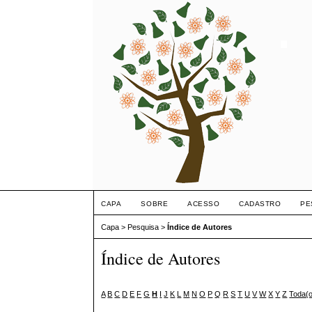
CAPA
SOBRE
ACESSO
CADASTRO
PE
Capa
>
Pesquisa
>
Índice de Autores
Índice de Autores
A
B
C
D
E
F
G
H
I
J
K
L
M
N
O
P
Q
R
S
T
U
V
W
X
Y
Z
Toda(