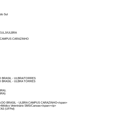
 do Sul
CEULJI/ULBRA
il - CAMPUS CARAZINHO
l
O BRASIL - ULBRA/TORRES
O BRASIL - ULBRA TORRES
LBRA).
LBRA)
A DO BRASIL - ULBRA CAMPUS CARAZINHO</span>
n>Médico Veterinário SMS/Canoas</span></p>
AS (UFPel)