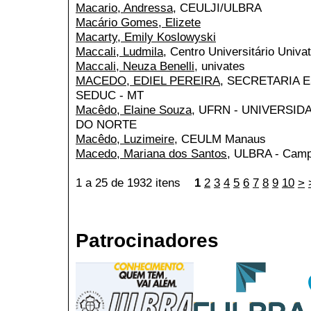
Macario, Andressa
, CEULJI/ULBRA
Macário Gomes, Elizete
Macarty, Emily Koslowyski
Maccali, Ludmila
, Centro Universitário Univa
Maccali, Neuza Benelli
, univates
MACEDO, EDIEL PEREIRA
, SECRETARIA 
SEDUC - MT
Macêdo, Elaine Souza
, UFRN - UNIVERSI
DO NORTE
Macêdo, Luzimeire
, CEULM Manaus
Macedo, Mariana dos Santos
, ULBRA - Cam
1 a 25 de 1932 itens
1
2
3
4
5
6
7
8
9
10
>
Patrocinadores