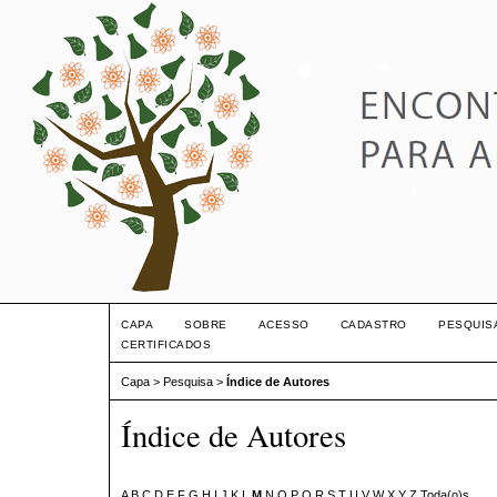
CAPA
SOBRE
ACESSO
CADASTRO
PESQUIS
CERTIFICADOS
Capa
>
Pesquisa
>
Índice de Autores
Índice de Autores
A
B
C
D
E
F
G
H
I
J
K
L
M
N
O
P
Q
R
S
T
U
V
W
X
Y
Z
Toda(o)s